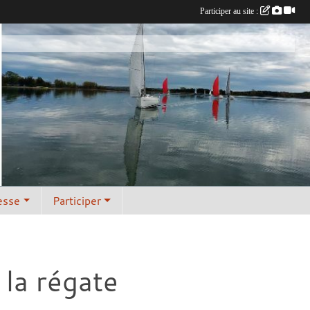
Participer au site :
esse
Participer
 la régate