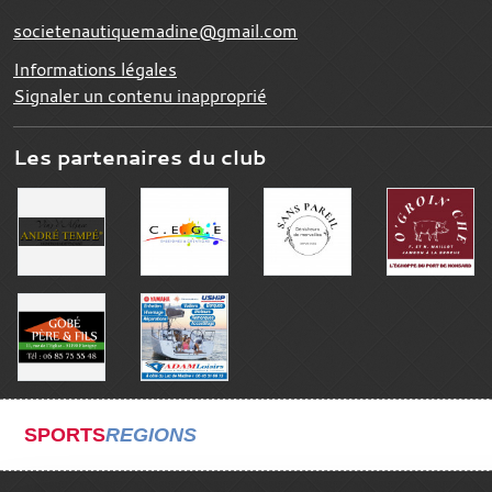
societenautiquemadine@gmail.com
Informations légales
Signaler un contenu inapproprié
Les partenaires du club
SPORTS
REGIONS