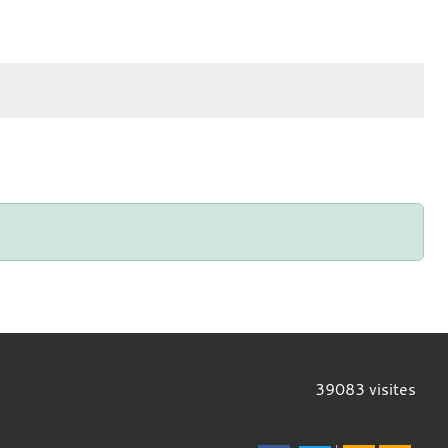
39083
visites