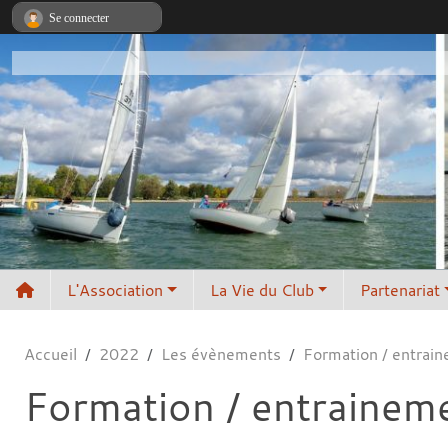
Panneau de gestion des cookies
Se connecter
L'Association
La Vie du Club
Partenariat
Accueil
2022
Les évènements
Formation / entraine
Formation / entrainemen