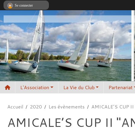
Panneau de gestion des cookies
Se connecter
L'Association
La Vie du Club
Partenariat
Accueil
2020
Les évènements
AMICALE’S CUP II
AMICALE’S CUP II "