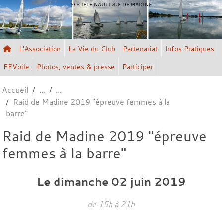
Panneau de gestion des cookies
SOCIETE NAUTIQUE DE MADINE
L'Association
La Vie du Club
Partenariat
Infos Pratiques
FFVoile
Photos, ventes & presse
Participer
Accueil
Raid de Madine 2019 "épreuve femmes à la
barre"
Raid de Madine 2019 "épreuve
femmes à la barre"
Le
dimanche
02
juin
2019
de 15h à 21h