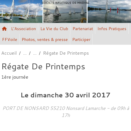
Panneau de gestion des cookies
SOCIETE NAUTIQUE DE MADINE
L'Association
La Vie du Club
Partenariat
Infos Pratiques
FFVoile
Photos, ventes & presse
Participer
Accueil
Régate De Printemps
Régate De Printemps
1ère journée
Le
dimanche
30
avril
2017
PORT DE NONSARD
55210
Nonsard Lamarche
- de 09h à
17h